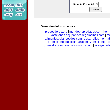
Precio Ofrecido $
Otros dominios en venta:
proveedores.org
|
mundopropiedades.com
|
term
votaciones.org
|
fabricadegolosinas.com
|
me
alimentosbalanceados.com
|
desarrollosinforma
promocionespublicitarias.com
|
zonaclientes.
guiasalta.com
|
ejerciciosfisicos.com
|
foreigntrade