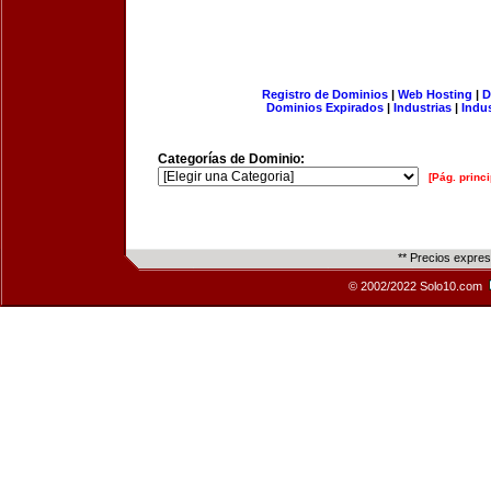
Registro de Dominios
|
Web Hosting
|
D
Dominios Expirados
|
Industrias
|
Indu
Categorías de Dominio:
[Pág. princi
** Precios expre
© 2002/2022 Solo10.com