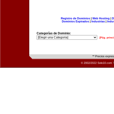
Registro de Dominios
|
Web Hosting
|
D
Dominios Expirados
|
Industrias
|
Indu
Categorías de Dominio:
[Pág. princi
** Precios expre
© 2002/2022 Solo10.com