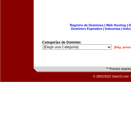
Registro de Dominios
|
Web Hosting
|
D
Dominios Expirados
|
Industrias
|
Indu
Categorías de Dominio:
[Pág. princi
** Precios expre
© 2002/2022 Solo10.com