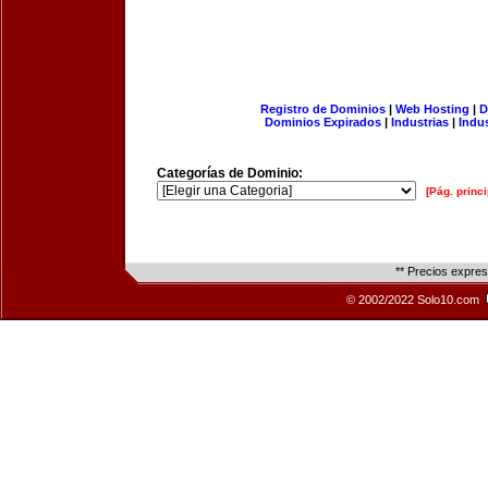
Registro de Dominios
|
Web Hosting
|
D
Dominios Expirados
|
Industrias
|
Indu
Categorías de Dominio:
[Pág. princi
** Precios expre
© 2002/2022 Solo10.com