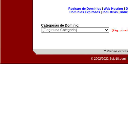
Registro de Dominios
|
Web Hosting
|
D
Dominios Expirados
|
Industrias
|
Indu
Categorías de Dominio:
[Pág. princi
** Precios expre
© 2002/2022 Solo10.com