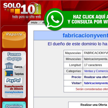
fabricacionyven
El dueño de este dominio lo ha
Mayusculas:
FABRICACIONYV
Minusculas:
fabricacionyventa
Longitud:
17 caracteres
Categorias:
Ventas y Comercia
Precio:
Realizar una ofer
Visitar!
fabricacionyven
Serán consideradas ofer
Realizar una Oferta