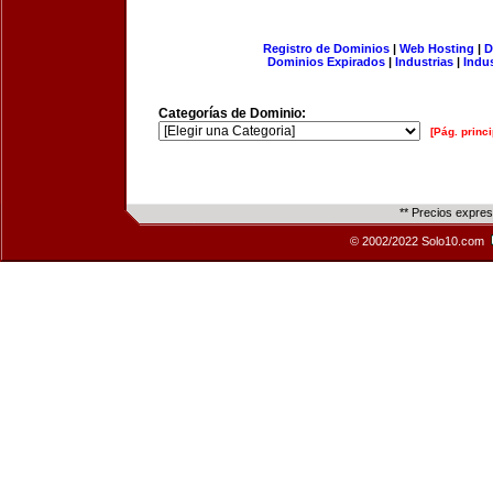
Registro de Dominios
|
Web Hosting
|
D
Dominios Expirados
|
Industrias
|
Indu
Categorías de Dominio:
[Pág. princi
** Precios expre
© 2002/2022 Solo10.com