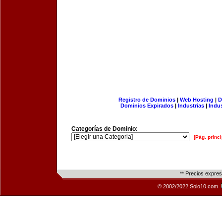
Registro de Dominios
|
Web Hosting
|
D
Dominios Expirados
|
Industrias
|
Indu
Categorías de Dominio:
[Pág. princi
** Precios expre
© 2002/2022 Solo10.com